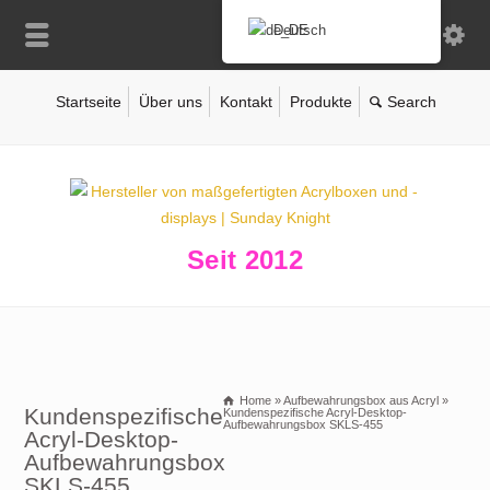
Deutsch
Startseite
Über uns
Kontakt
Produkte
Seit 2012
Home
»
Aufbewahrungsbox aus Acryl
»
Kundenspezifische
Kundenspezifische Acryl-Desktop-
Aufbewahrungsbox SKLS-455
Acryl-Desktop-
Aufbewahrungsbox
SKLS-455