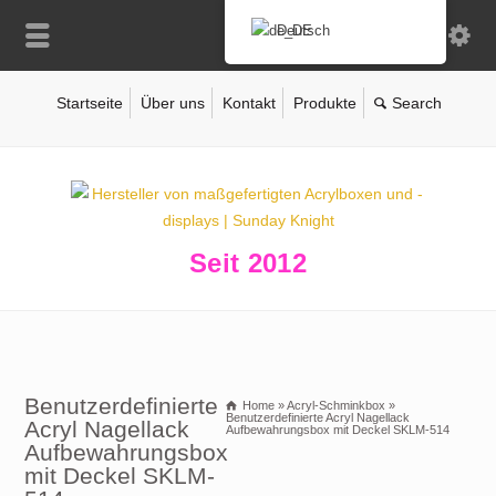
Deutsch
Startseite
Über uns
Kontakt
Produkte
Seit 2012
Benutzerdefinierte
Home
»
Acryl-Schminkbox
»
Benutzerdefinierte Acryl Nagellack
Acryl Nagellack
Aufbewahrungsbox mit Deckel SKLM-514
Aufbewahrungsbox
mit Deckel SKLM-