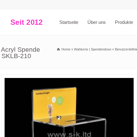
Seit 2012
Startseite
Über uns
Produkte
 Acryl Spende
Home
»
Wahlurne | Spendendose
»
Benutzerdefini
r SKLB-210