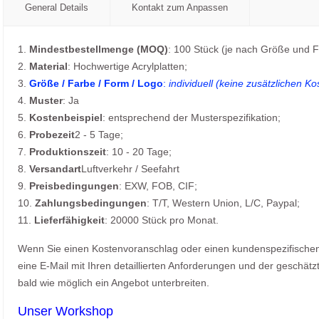
General Details
Kontakt zum Anpassen
1.
Mindestbestellmenge (MOQ)
: 100 Stück (je nach Größe und F
2.
Material
: Hochwertige Acrylplatten;
3.
Größe / Farbe / Form / Logo
:
individuell (keine zusätzlichen Ko
4.
Muster
: Ja
5.
Kostenbeispiel
: entsprechend der Musterspezifikation;
6.
Probezeit
2 - 5 Tage;
7.
Produktionszeit
: 10 - 20 Tage;
8.
Versandart
Luftverkehr / Seefahrt
9.
Preisbedingungen
: EXW, FOB, CIF;
10.
Zahlungsbedingungen
: T/T, Western Union, L/C, Paypal;
11.
Lieferfähigkeit
: 20000 Stück pro Monat.
Wenn Sie einen Kostenvoranschlag oder einen kundenspezifischen 
eine E-Mail mit Ihren detaillierten Anforderungen und der geschät
bald wie möglich ein Angebot unterbreiten.
Unser Workshop