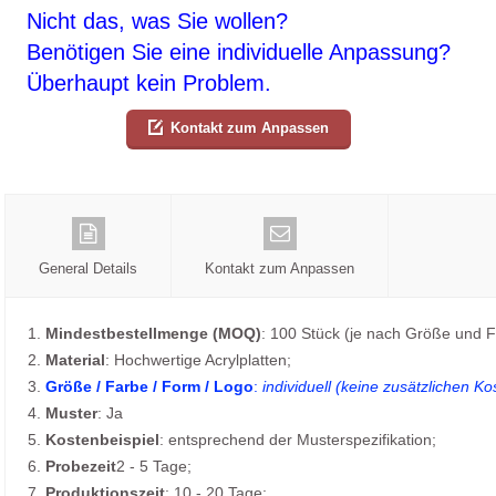
Nicht das, was Sie wollen?
Benötigen Sie eine individuelle Anpassung?
Überhaupt kein Problem.
Kontakt zum Anpassen
General Details
Kontakt zum Anpassen
1.
Mindestbestellmenge (MOQ)
: 100 Stück (je nach Größe und F
2.
Material
: Hochwertige Acrylplatten;
3.
Größe / Farbe / Form / Logo
:
individuell (keine zusätzlichen Ko
4.
Muster
: Ja
5.
Kostenbeispiel
: entsprechend der Musterspezifikation;
6.
Probezeit
2 - 5 Tage;
7.
Produktionszeit
: 10 - 20 Tage;