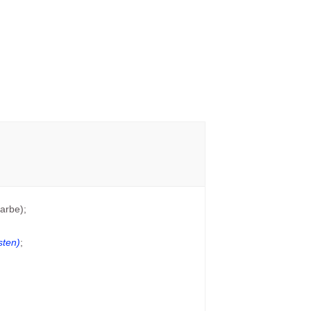
arbe);
sten)
;