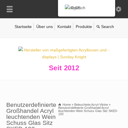
Deutsch
Startseite
Über uns
Kontakt
Produkte
Seit 2012
Benutzerdefinierte
Home
»
Beleuchtete Acryl-Vitrine
»
Benutzerdefinierte Großhandel Acryl
Großhandel Acryl
leuchtenden Wein Schuss Glas Sitz SKED-
193
leuchtenden Wein
Schuss Glas Sitz