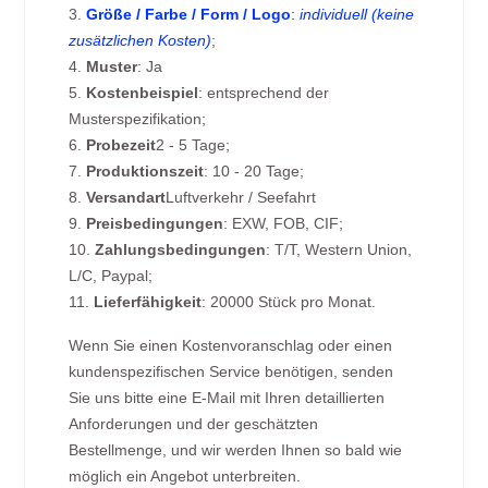
3.
Größe / Farbe / Form / Logo
:
individuell (keine
zusätzlichen Kosten)
;
4.
Muster
: Ja
5.
Kostenbeispiel
: entsprechend der
Musterspezifikation;
6.
Probezeit
2 - 5 Tage;
7.
Produktionszeit
: 10 - 20 Tage;
8.
Versandart
Luftverkehr / Seefahrt
9.
Preisbedingungen
: EXW, FOB, CIF;
10.
Zahlungsbedingungen
: T/T, Western Union,
L/C, Paypal;
11.
Lieferfähigkeit
: 20000 Stück pro Monat.
Wenn Sie einen Kostenvoranschlag oder einen
kundenspezifischen Service benötigen, senden
Sie uns bitte eine E-Mail mit Ihren detaillierten
Anforderungen und der geschätzten
Bestellmenge, und wir werden Ihnen so bald wie
möglich ein Angebot unterbreiten.