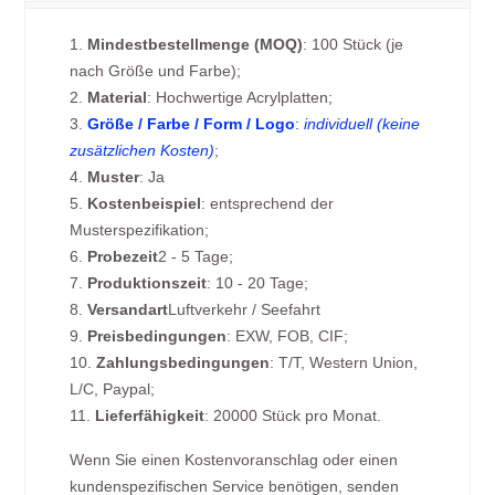
1.
Mindestbestellmenge (MOQ)
: 100 Stück (je
nach Größe und Farbe);
2.
Material
: Hochwertige Acrylplatten;
3.
Größe / Farbe / Form / Logo
:
individuell (keine
zusätzlichen Kosten)
;
4.
Muster
: Ja
5.
Kostenbeispiel
: entsprechend der
Musterspezifikation;
6.
Probezeit
2 - 5 Tage;
7.
Produktionszeit
: 10 - 20 Tage;
8.
Versandart
Luftverkehr / Seefahrt
9.
Preisbedingungen
: EXW, FOB, CIF;
10.
Zahlungsbedingungen
: T/T, Western Union,
L/C, Paypal;
11.
Lieferfähigkeit
: 20000 Stück pro Monat.
Wenn Sie einen Kostenvoranschlag oder einen
kundenspezifischen Service benötigen, senden