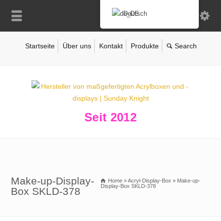
Deutsch
Startseite
Über uns
Kontakt
Produkte
Seit 2012
Make-up-Display-
Home
»
Acryl-Display-Box
»
Make-up-
Display-Box SKLD-378
Box SKLD-378