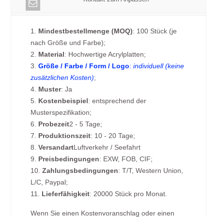
1.
Mindestbestellmenge (MOQ)
: 100 Stück (je
nach Größe und Farbe);
2.
Material
: Hochwertige Acrylplatten;
3.
Größe / Farbe / Form / Logo
:
individuell (keine
zusätzlichen Kosten)
;
4.
Muster
: Ja
5.
Kostenbeispiel
: entsprechend der
Musterspezifikation;
6.
Probezeit
2 - 5 Tage;
7.
Produktionszeit
: 10 - 20 Tage;
8.
Versandart
Luftverkehr / Seefahrt
9.
Preisbedingungen
: EXW, FOB, CIF;
10.
Zahlungsbedingungen
: T/T, Western Union,
L/C, Paypal;
11.
Lieferfähigkeit
: 20000 Stück pro Monat.
Wenn Sie einen Kostenvoranschlag oder einen