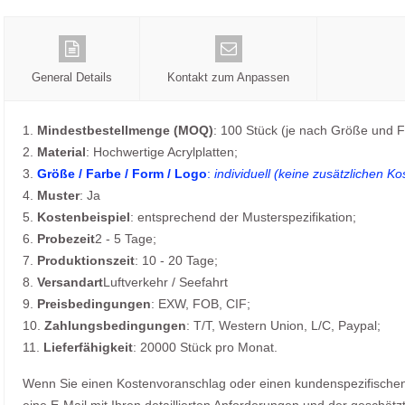
General Details
Kontakt zum Anpassen
1.
Mindestbestellmenge (MOQ)
: 100 Stück (je nach Größe und F
2.
Material
: Hochwertige Acrylplatten;
3.
Größe / Farbe / Form / Logo
:
individuell (keine zusätzlichen Ko
4.
Muster
: Ja
5.
Kostenbeispiel
: entsprechend der Musterspezifikation;
6.
Probezeit
2 - 5 Tage;
7.
Produktionszeit
: 10 - 20 Tage;
8.
Versandart
Luftverkehr / Seefahrt
9.
Preisbedingungen
: EXW, FOB, CIF;
10.
Zahlungsbedingungen
: T/T, Western Union, L/C, Paypal;
11.
Lieferfähigkeit
: 20000 Stück pro Monat.
Wenn Sie einen Kostenvoranschlag oder einen kundenspezifischen 