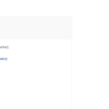
arbe);
sten)
;