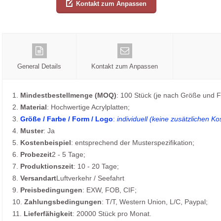
Kontakt zum Anpassen
General Details
Kontakt zum Anpassen
1.
Mindestbestellmenge (MOQ)
: 100 Stück (je nach Größe und F
2.
Material
: Hochwertige Acrylplatten;
3.
Größe / Farbe / Form / Logo
:
individuell (keine zusätzlichen Ko
4.
Muster
: Ja
5.
Kostenbeispiel
: entsprechend der Musterspezifikation;
6.
Probezeit
2 - 5 Tage;
7.
Produktionszeit
: 10 - 20 Tage;
8.
Versandart
Luftverkehr / Seefahrt
9.
Preisbedingungen
: EXW, FOB, CIF;
10.
Zahlungsbedingungen
: T/T, Western Union, L/C, Paypal;
11.
Lieferfähigkeit
: 20000 Stück pro Monat.