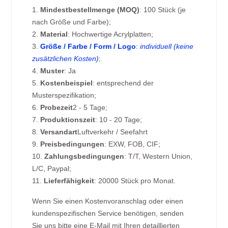
1.
Mindestbestellmenge (MOQ)
: 100 Stück (je
nach Größe und Farbe);
2.
Material
: Hochwertige Acrylplatten;
3.
Größe / Farbe / Form / Logo
:
individuell (keine
zusätzlichen Kosten)
;
4.
Muster
: Ja
5.
Kostenbeispiel
: entsprechend der
Musterspezifikation;
6.
Probezeit
2 - 5 Tage;
7.
Produktionszeit
: 10 - 20 Tage;
8.
Versandart
Luftverkehr / Seefahrt
9.
Preisbedingungen
: EXW, FOB, CIF;
10.
Zahlungsbedingungen
: T/T, Western Union,
L/C, Paypal;
11.
Lieferfähigkeit
: 20000 Stück pro Monat.
Wenn Sie einen Kostenvoranschlag oder einen
kundenspezifischen Service benötigen, senden
Sie uns bitte eine E-Mail mit Ihren detaillierten