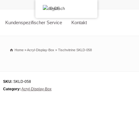
Deutsch
Kundenspezifischer Service
Kontakt
Home
»
Acryl-Display-Box
»
Tischvitrine SKLD-058
SKU:
SKLD-058
Category:
Acryl-Display-Box