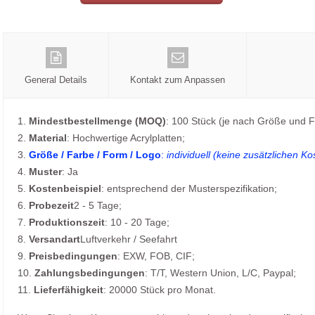
General Details
Kontakt zum Anpassen
1.
Mindestbestellmenge (MOQ)
: 100 Stück (je nach Größe und F
2.
Material
: Hochwertige Acrylplatten;
3.
Größe / Farbe / Form / Logo
:
individuell (keine zusätzlichen Ko
4.
Muster
: Ja
5.
Kostenbeispiel
: entsprechend der Musterspezifikation;
6.
Probezeit
2 - 5 Tage;
7.
Produktionszeit
: 10 - 20 Tage;
8.
Versandart
Luftverkehr / Seefahrt
9.
Preisbedingungen
: EXW, FOB, CIF;
10.
Zahlungsbedingungen
: T/T, Western Union, L/C, Paypal;
11.
Lieferfähigkeit
: 20000 Stück pro Monat.