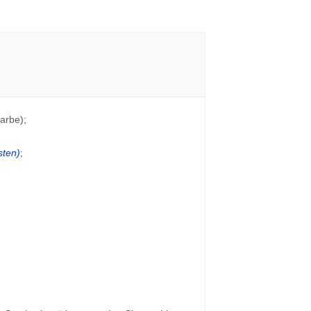
arbe);
sten)
;