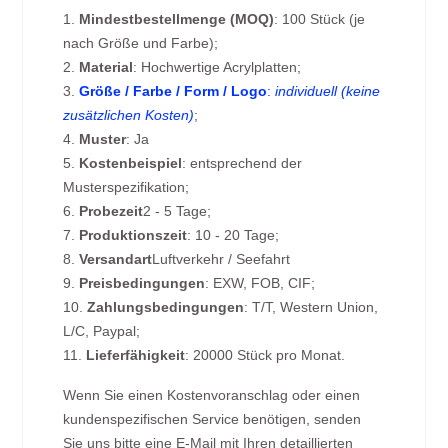
1.
Mindestbestellmenge (MOQ)
: 100 Stück (je
nach Größe und Farbe);
2.
Material
: Hochwertige Acrylplatten;
3.
Größe / Farbe / Form / Logo
:
individuell (keine
zusätzlichen Kosten)
;
4.
Muster
: Ja
5.
Kostenbeispiel
: entsprechend der
Musterspezifikation;
6.
Probezeit
2 - 5 Tage;
7.
Produktionszeit
: 10 - 20 Tage;
8.
Versandart
Luftverkehr / Seefahrt
9.
Preisbedingungen
: EXW, FOB, CIF;
10.
Zahlungsbedingungen
: T/T, Western Union,
L/C, Paypal;
11.
Lieferfähigkeit
: 20000 Stück pro Monat.
Wenn Sie einen Kostenvoranschlag oder einen
kundenspezifischen Service benötigen, senden
Sie uns bitte eine E-Mail mit Ihren detaillierten