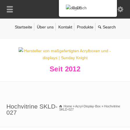
Deutsch
Startseite
Über uns
Kontakt
Produkte
Seit 2012
Hochvitrine SKLD-
Home
»
Acryl-Display-Box
»
Hochvitrine
SKLD-027
027