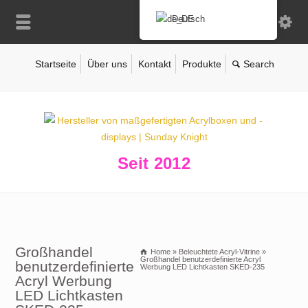
Deutsch
Startseite
Über uns
Kontakt
Produkte
Seit 2012
Großhandel
Home
»
Beleuchtete Acryl-Vitrine
»
Großhandel benutzerdefinierte Acryl
benutzerdefinierte
Werbung LED Lichtkasten SKED-235
Acryl Werbung
LED Lichtkasten