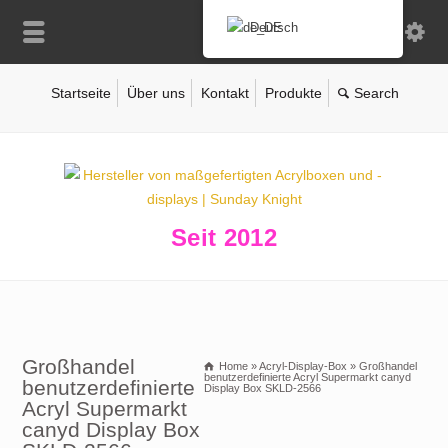
Deutsch
Startseite
Über uns
Kontakt
Produkte
Seit 2012
Großhandel
Home
»
Acryl-Display-Box
»
Großhandel
benutzerdefinierte Acryl Supermarkt canyd
benutzerdefinierte
Display Box SKLD-2566
Acryl Supermarkt
canyd Display Box