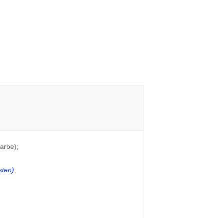
arbe);
sten)
;