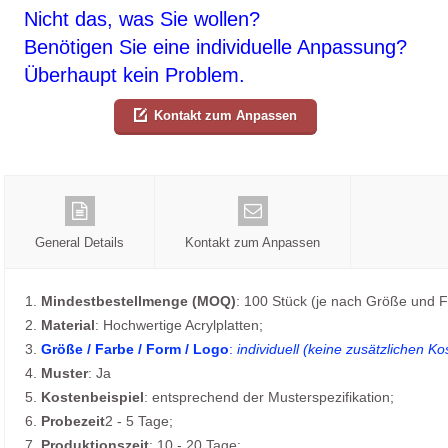
Nicht das, was Sie wollen?
Benötigen Sie eine individuelle Anpassung?
Überhaupt kein Problem.
Kontakt zum Anpassen
General Details
Kontakt zum Anpassen
1.
Mindestbestellmenge (MOQ)
: 100 Stück (je nach Größe und F
2.
Material
: Hochwertige Acrylplatten;
3.
Größe / Farbe / Form / Logo
:
individuell (keine zusätzlichen Ko
4.
Muster
: Ja
5.
Kostenbeispiel
: entsprechend der Musterspezifikation;
6.
Probezeit
2 - 5 Tage;
7.
Produktionszeit
: 10 - 20 Tage;