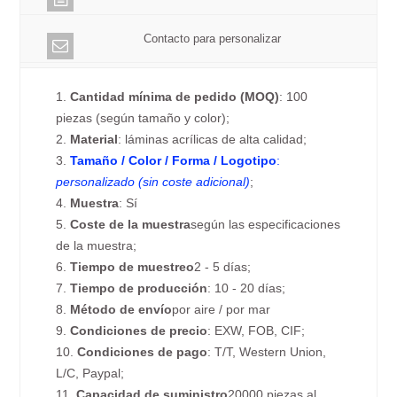
Contacto para personalizar
1.
Cantidad mínima de pedido (MOQ)
: 100
piezas (según tamaño y color);
2.
Material
: láminas acrílicas de alta calidad;
3.
Tamaño / Color / Forma / Logotipo
:
personalizado (sin coste adicional)
;
4.
Muestra
: Sí
5.
Coste de la muestra
según las especificaciones
de la muestra;
6.
Tiempo de muestreo
2 - 5 días;
7.
Tiempo de producción
: 10 - 20 días;
8.
Método de envío
por aire / por mar
9.
Condiciones de precio
: EXW, FOB, CIF;
10.
Condiciones de pago
: T/T, Western Union,
L/C, Paypal;
11.
Capacidad de suministro
20000 piezas al