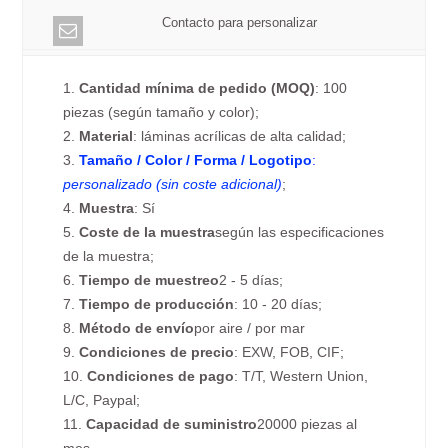
Contacto para personalizar
1.
Cantidad mínima de pedido (MOQ)
: 100
piezas (según tamaño y color);
2.
Material
: láminas acrílicas de alta calidad;
3.
Tamaño / Color / Forma / Logotipo
:
personalizado (sin coste adicional)
;
4.
Muestra
: Sí
5.
Coste de la muestra
según las especificaciones
de la muestra;
6.
Tiempo de muestreo
2 - 5 días;
7.
Tiempo de producción
: 10 - 20 días;
8.
Método de envío
por aire / por mar
9.
Condiciones de precio
: EXW, FOB, CIF;
10.
Condiciones de pago
: T/T, Western Union,
L/C, Paypal;
11.
Capacidad de suministro
20000 piezas al