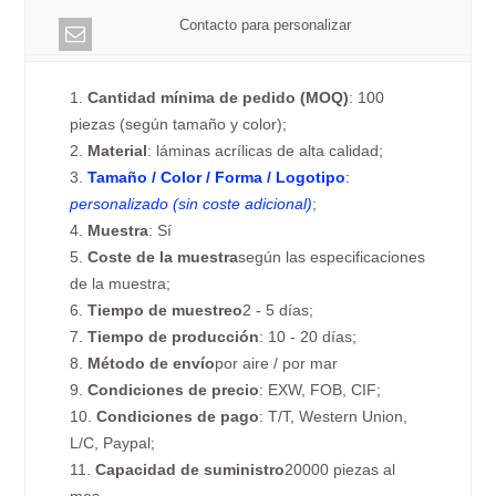
Contacto para personalizar
1.
Cantidad mínima de pedido (MOQ)
: 100
piezas (según tamaño y color);
2.
Material
: láminas acrílicas de alta calidad;
3.
Tamaño / Color / Forma / Logotipo
:
personalizado (sin coste adicional)
;
4.
Muestra
: Sí
5.
Coste de la muestra
según las especificaciones
de la muestra;
6.
Tiempo de muestreo
2 - 5 días;
7.
Tiempo de producción
: 10 - 20 días;
8.
Método de envío
por aire / por mar
9.
Condiciones de precio
: EXW, FOB, CIF;
10.
Condiciones de pago
: T/T, Western Union,
L/C, Paypal;
11.
Capacidad de suministro
20000 piezas al