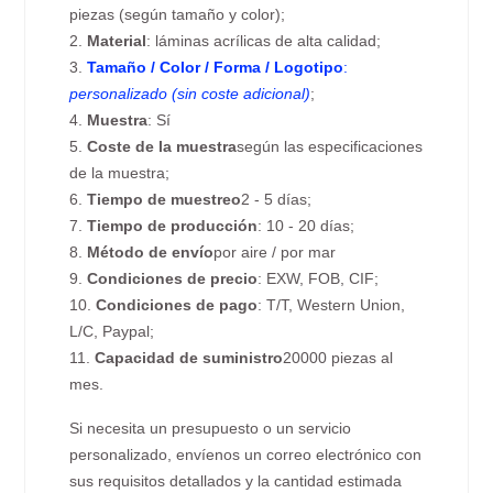
piezas (según tamaño y color);
2.
Material
: láminas acrílicas de alta calidad;
3.
Tamaño / Color / Forma / Logotipo
:
personalizado (sin coste adicional)
;
4.
Muestra
: Sí
5.
Coste de la muestra
según las especificaciones
de la muestra;
6.
Tiempo de muestreo
2 - 5 días;
7.
Tiempo de producción
: 10 - 20 días;
8.
Método de envío
por aire / por mar
9.
Condiciones de precio
: EXW, FOB, CIF;
10.
Condiciones de pago
: T/T, Western Union,
L/C, Paypal;
11.
Capacidad de suministro
20000 piezas al
mes.
Si necesita un presupuesto o un servicio
personalizado, envíenos un correo electrónico con
sus requisitos detallados y la cantidad estimada