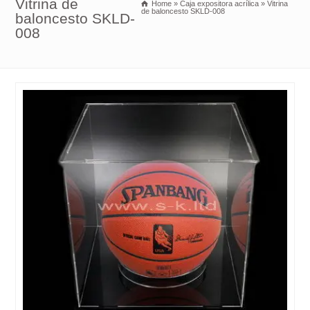
Vitrina de
Home
»
Caja expositora acrílica
»
Vitrina
de baloncesto SKLD-008
baloncesto SKLD-
008