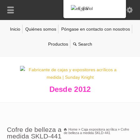
Español
Inicio
Quiénes somos
Póngase en contacto con nosotros
Productos
Desde 2012
Cofre de belleza a
Home
»
Caja expositora acrílica
»
Cofre
de belleza a medida SKLD-441
medida SKLD-441