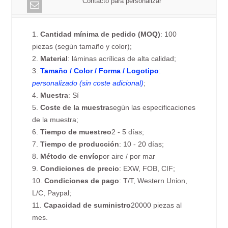
Contacto para personalizar
1.
Cantidad mínima de pedido (MOQ)
: 100
piezas (según tamaño y color);
2.
Material
: láminas acrílicas de alta calidad;
3.
Tamaño / Color / Forma / Logotipo
:
personalizado (sin coste adicional)
;
4.
Muestra
: Sí
5.
Coste de la muestra
según las especificaciones
de la muestra;
6.
Tiempo de muestreo
2 - 5 días;
7.
Tiempo de producción
: 10 - 20 días;
8.
Método de envío
por aire / por mar
9.
Condiciones de precio
: EXW, FOB, CIF;
10.
Condiciones de pago
: T/T, Western Union,
L/C, Paypal;
11.
Capacidad de suministro
20000 piezas al
mes.