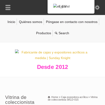
Español
Inicio
Quiénes somos
Póngase en contacto con nosotros
Productos
Desde 2012
Vitrina de
Home
»
Caja expositora acrílica
»
Vitrina
de coleccionista SKLD-015
coleccionista