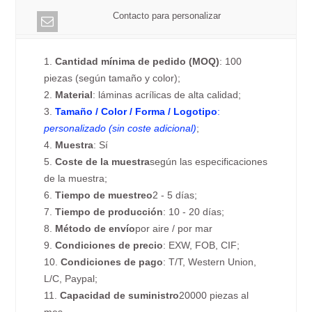
Contacto para personalizar
1.
Cantidad mínima de pedido (MOQ)
: 100
piezas (según tamaño y color);
2.
Material
: láminas acrílicas de alta calidad;
3.
Tamaño / Color / Forma / Logotipo
:
personalizado (sin coste adicional)
;
4.
Muestra
: Sí
5.
Coste de la muestra
según las especificaciones
de la muestra;
6.
Tiempo de muestreo
2 - 5 días;
7.
Tiempo de producción
: 10 - 20 días;
8.
Método de envío
por aire / por mar
9.
Condiciones de precio
: EXW, FOB, CIF;
10.
Condiciones de pago
: T/T, Western Union,
L/C, Paypal;
11.
Capacidad de suministro
20000 piezas al