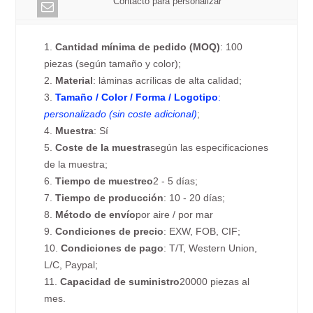
Contacto para personalizar
1.
Cantidad mínima de pedido (MOQ)
: 100
piezas (según tamaño y color);
2.
Material
: láminas acrílicas de alta calidad;
3.
Tamaño / Color / Forma / Logotipo
:
personalizado (sin coste adicional)
;
4.
Muestra
: Sí
5.
Coste de la muestra
según las especificaciones
de la muestra;
6.
Tiempo de muestreo
2 - 5 días;
7.
Tiempo de producción
: 10 - 20 días;
8.
Método de envío
por aire / por mar
9.
Condiciones de precio
: EXW, FOB, CIF;
10.
Condiciones de pago
: T/T, Western Union,
L/C, Paypal;
11.
Capacidad de suministro
20000 piezas al
mes.