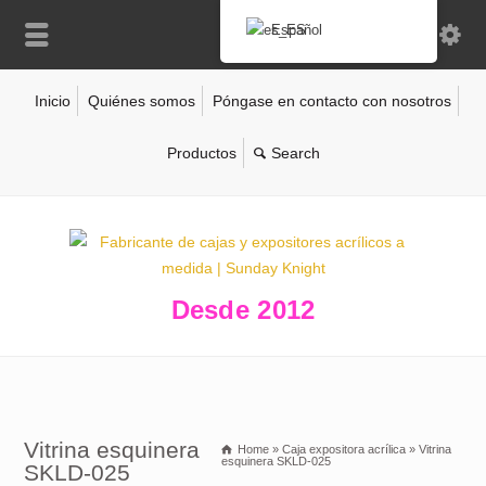
Español
Inicio
Quiénes somos
Póngase en contacto con nosotros
Productos
Desde 2012
Vitrina esquinera
Home
»
Caja expositora acrílica
»
Vitrina
esquinera SKLD-025
SKLD-025