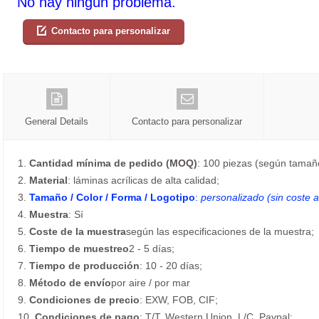
No hay ningún problema.
Contacto para personalizar
General Details
Contacto para personalizar
1.
Cantidad mínima de pedido (MOQ)
: 100 piezas (según tamaño
2.
Material
: láminas acrílicas de alta calidad;
3.
Tamaño / Color / Forma / Logotipo
:
personalizado (sin coste a
4.
Muestra
: Sí
5.
Coste de la muestra
según las especificaciones de la muestra;
6.
Tiempo de muestreo
2 - 5 días;
7.
Tiempo de producción
: 10 - 20 días;
8.
Método de envío
por aire / por mar
9.
Condiciones de precio
: EXW, FOB, CIF;
10.
Condiciones de pago
: T/T, Western Union, L/C, Paypal;