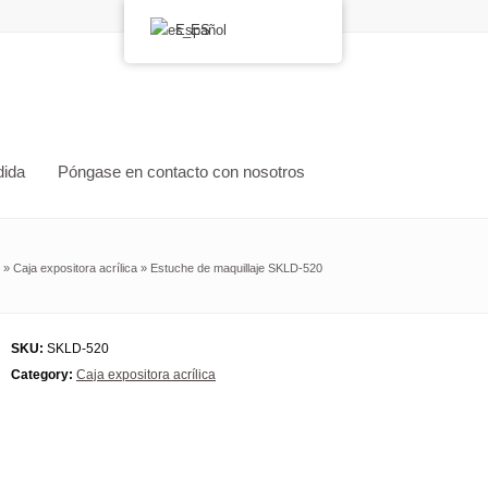
Español
dida
Póngase en contacto con nosotros
»
Caja expositora acrílica
»
Estuche de maquillaje SKLD-520
SKU:
SKLD-520
Category:
Caja expositora acrílica