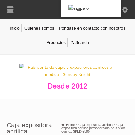
Español
Inicio
Quiénes somos
Póngase en contacto con nosotros
Productos
Desde 2012
Caja expositora
Home
»
Caja expositora acrílica
»
Caja
expositora acrílica personalizada de 3 pisos
acrílica
con luz SKLD-2595