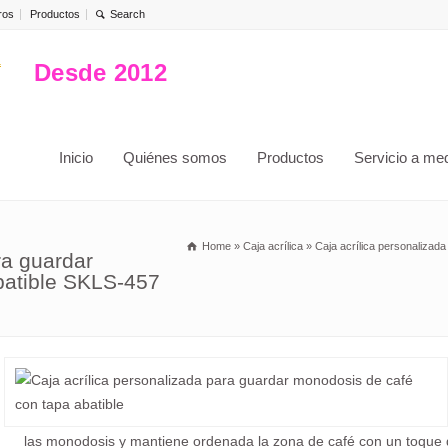
ros
Productos
Desde 2012
Inicio
Quiénes somos
Productos
Servicio a me
Home
»
Caja acrílica
»
Caja acrílica personalizad
ra guardar
batible SKLS-457
las monodosis y mantiene ordenada la zona de café con un toque d