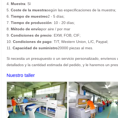
4.
Muestra
: Sí
5.
Coste de la muestra
según las especificaciones de la muestra;
6.
Tiempo de muestreo
2 - 5 días;
7.
Tiempo de producción
: 10 - 20 días;
8.
Método de envío
por aire / por mar
9.
Condiciones de precio
: EXW, FOB, CIF;
10.
Condiciones de pago
: T/T, Western Union, L/C, Paypal;
11.
Capacidad de suministro
20000 piezas al mes.
Si necesita un presupuesto o un servicio personalizado, envíenos u
detallados y la cantidad estimada del pedido, y le haremos un pres
Nuestro taller