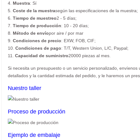
4.
Muestra
: Sí
5.
Coste de la muestra
según las especificaciones de la muestra;
6.
Tiempo de muestreo
2 - 5 días;
7.
Tiempo de producción
: 10 - 20 días;
8.
Método de envío
por aire / por mar
9.
Condiciones de precio
: EXW, FOB, CIF;
10.
Condiciones de pago
: T/T, Western Union, L/C, Paypal;
11.
Capacidad de suministro
20000 piezas al mes.
Si necesita un presupuesto o un servicio personalizado, envíenos u
detallados y la cantidad estimada del pedido, y le haremos un pres
Nuestro taller
Proceso de producción
Ejemplo de embalaje