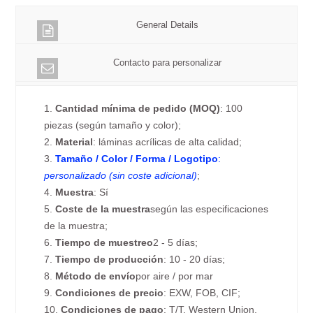
General Details
Contacto para personalizar
1.
Cantidad mínima de pedido (MOQ)
: 100
piezas (según tamaño y color);
2.
Material
: láminas acrílicas de alta calidad;
3.
Tamaño / Color / Forma / Logotipo
:
personalizado (sin coste adicional)
;
4.
Muestra
: Sí
5.
Coste de la muestra
según las especificaciones
de la muestra;
6.
Tiempo de muestreo
2 - 5 días;
7.
Tiempo de producción
: 10 - 20 días;
8.
Método de envío
por aire / por mar
9.
Condiciones de precio
: EXW, FOB, CIF;
10.
Condiciones de pago
: T/T, Western Union,