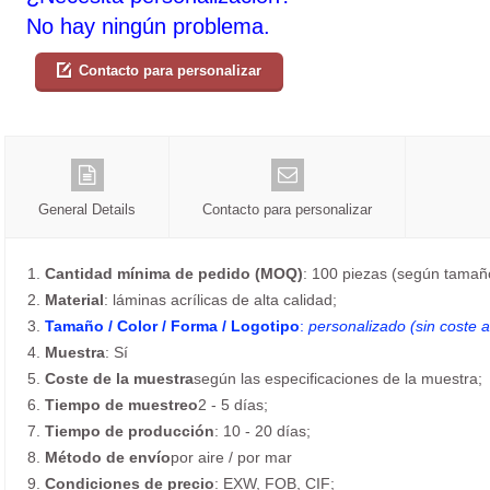
No hay ningún problema.
Contacto para personalizar
General Details
Contacto para personalizar
1.
Cantidad mínima de pedido (MOQ)
: 100 piezas (según tamaño
2.
Material
: láminas acrílicas de alta calidad;
3.
Tamaño / Color / Forma / Logotipo
:
personalizado (sin coste a
4.
Muestra
: Sí
5.
Coste de la muestra
según las especificaciones de la muestra;
6.
Tiempo de muestreo
2 - 5 días;
7.
Tiempo de producción
: 10 - 20 días;
8.
Método de envío
por aire / por mar
9.
Condiciones de precio
: EXW, FOB, CIF;