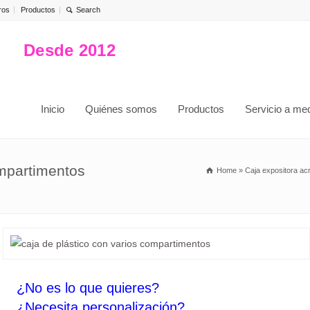
ros
Productos
Desde 2012
Inicio
Quiénes somos
Productos
Servicio a me
ompartimentos
Home
»
Caja expositora acr
¿No es lo que quieres?
¿Necesita personalización?