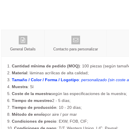
General Details
Contacto para personalizar
1.
Cantidad mínima de pedido (MOQ)
: 100 piezas (según tamaño
2.
Material
: láminas acrílicas de alta calidad;
3.
Tamaño / Color / Forma / Logotipo
:
personalizado (sin coste a
4.
Muestra
: Sí
5.
Coste de la muestra
según las especificaciones de la muestra;
6.
Tiempo de muestreo
2 - 5 días;
7.
Tiempo de producción
: 10 - 20 días;
8.
Método de envío
por aire / por mar
9.
Condiciones de precio
: EXW, FOB, CIF;
10.
Condiciones de pago
: T/T, Western Union, L/C, Paypal;