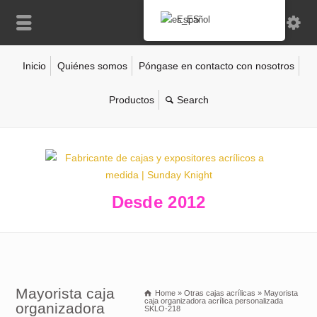
Español
Inicio
Quiénes somos
Póngase en contacto con nosotros
Productos
Desde 2012
Mayorista caja
Home
»
Otras cajas acrílicas
»
Mayorista
caja organizadora acrílica personalizada
organizadora
SKLO-218