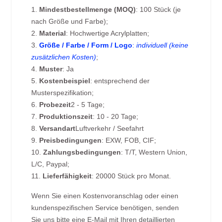
1.
Mindestbestellmenge (MOQ)
: 100 Stück (je
nach Größe und Farbe);
2.
Material
: Hochwertige Acrylplatten;
3.
Größe / Farbe / Form / Logo
:
individuell (keine
zusätzlichen Kosten)
;
4.
Muster
: Ja
5.
Kostenbeispiel
: entsprechend der
Musterspezifikation;
6.
Probezeit
2 - 5 Tage;
7.
Produktionszeit
: 10 - 20 Tage;
8.
Versandart
Luftverkehr / Seefahrt
9.
Preisbedingungen
: EXW, FOB, CIF;
10.
Zahlungsbedingungen
: T/T, Western Union,
L/C, Paypal;
11.
Lieferfähigkeit
: 20000 Stück pro Monat.
Wenn Sie einen Kostenvoranschlag oder einen
kundenspezifischen Service benötigen, senden
Sie uns bitte eine E-Mail mit Ihren detaillierten