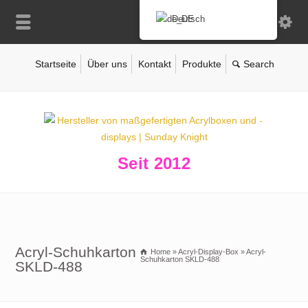
Deutsch
Startseite
Über uns
Kontakt
Produkte
Seit 2012
Acryl-Schuhkarton
Home
»
Acryl-Display-Box
»
Acryl-
Schuhkarton SKLD-488
SKLD-488