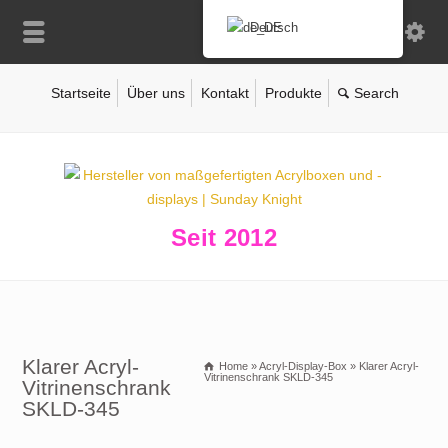
Deutsch
Startseite
Über uns
Kontakt
Produkte
Seit 2012
Klarer Acryl-
Home
»
Acryl-Display-Box
»
Klarer Acryl-
Vitrinenschrank SKLD-345
Vitrinenschrank
SKLD-345