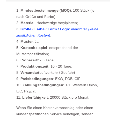
1.
Mindestbestellmenge (MOQ)
: 100 Stück (je
nach Größe und Farbe);
2.
Material
: Hochwertige Acrylplatten;
3.
Größe / Farbe / Form / Logo
:
individuell (keine
zusätzlichen Kosten)
;
4.
Muster
: Ja
5.
Kostenbeispiel
: entsprechend der
Musterspezifikation;
6.
Probezeit
2 - 5 Tage;
7.
Produktionszeit
: 10 - 20 Tage;
8.
Versandart
Luftverkehr / Seefahrt
9.
Preisbedingungen
: EXW, FOB, CIF;
10.
Zahlungsbedingungen
: T/T, Western Union,
L/C, Paypal;
11.
Lieferfähigkeit
: 20000 Stück pro Monat.
Wenn Sie einen Kostenvoranschlag oder einen
kundenspezifischen Service benötigen, senden