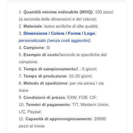
1.
Quantità minima ordinabile (MOQ)
: 100 pezzi
(a seconda delle dimensioni e del colore);
2.
Materiale
: lastre acriliche di alta qualità;
3.
Dimensione / Colore / Forma / Logo
:
personalizzato (senza costi aggiuntivi)
;
4.
Campione
: Sì
5.
Esempio di costo
Secondo le specifiche del
campione;
6.
Tempo di campionamento
2 - 5 giorni;
7.
Tempo di produzione
: 10-20 giorni;
8.
Metodo di spedizione
: per via aerea / via
mare
9.
Condizioni di prezzo
: EXW, FOB, CIF;
10.
Termini di pagamento
: T/T, Western Union,
L/C, Paypal;
11.
Capacità di approvvigionamento
: 20000
pezzi al mese.