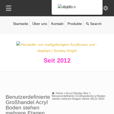
Deutsch
Startseite
Über uns
Kontakt
Produkte
Seit 2012
Home
»
Acryl-Display-Box
»
Benutzerdefinierte
Benutzerdefinierte Großhandel Acryl Boden
stehen mehrere Etagen Vitrine SKLD-2553
Großhandel Acryl
Boden stehen
mehrere Etagen