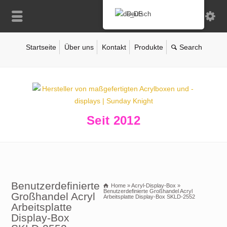
Deutsch
Startseite
Über uns
Kontakt
Produkte
Seit 2012
Benutzerdefinierte
Home
»
Acryl-Display-Box
»
Benutzerdefinierte Großhandel Acryl
Großhandel Acryl
Arbeitsplatte Display-Box SKLD-2552
Arbeitsplatte
Display-Box