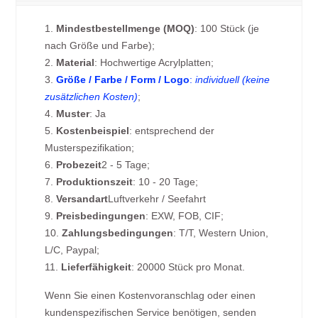
1.
Mindestbestellmenge (MOQ)
: 100 Stück (je
nach Größe und Farbe);
2.
Material
: Hochwertige Acrylplatten;
3.
Größe / Farbe / Form / Logo
:
individuell (keine
zusätzlichen Kosten)
;
4.
Muster
: Ja
5.
Kostenbeispiel
: entsprechend der
Musterspezifikation;
6.
Probezeit
2 - 5 Tage;
7.
Produktionszeit
: 10 - 20 Tage;
8.
Versandart
Luftverkehr / Seefahrt
9.
Preisbedingungen
: EXW, FOB, CIF;
10.
Zahlungsbedingungen
: T/T, Western Union,
L/C, Paypal;
11.
Lieferfähigkeit
: 20000 Stück pro Monat.
Wenn Sie einen Kostenvoranschlag oder einen
kundenspezifischen Service benötigen, senden