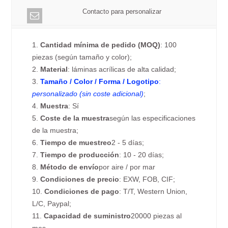
Contacto para personalizar
1.
Cantidad mínima de pedido (MOQ)
: 100
piezas (según tamaño y color);
2.
Material
: láminas acrílicas de alta calidad;
3.
Tamaño / Color / Forma / Logotipo
:
personalizado (sin coste adicional)
;
4.
Muestra
: Sí
5.
Coste de la muestra
según las especificaciones
de la muestra;
6.
Tiempo de muestreo
2 - 5 días;
7.
Tiempo de producción
: 10 - 20 días;
8.
Método de envío
por aire / por mar
9.
Condiciones de precio
: EXW, FOB, CIF;
10.
Condiciones de pago
: T/T, Western Union,
L/C, Paypal;
11.
Capacidad de suministro
20000 piezas al