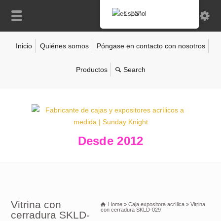
Español
Inicio
Quiénes somos
Póngase en contacto con nosotros
Productos
Desde 2012
Vitrina con
Home
»
Caja expositora acrílica
»
Vitrina
con cerradura SKLD-029
cerradura SKLD-