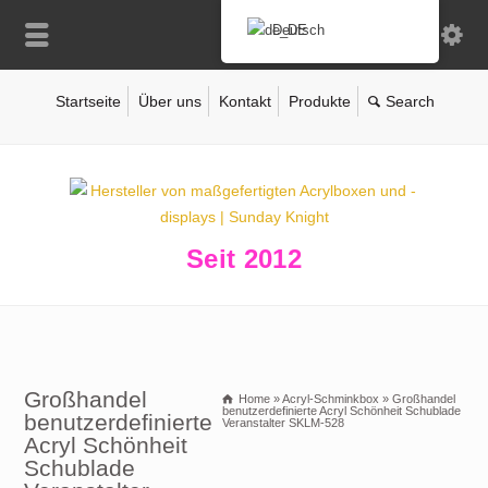
Deutsch
Startseite
Über uns
Kontakt
Produkte
Seit 2012
Großhandel
Home
»
Acryl-Schminkbox
»
Großhandel
benutzerdefinierte Acryl Schönheit Schublade
benutzerdefinierte
Veranstalter SKLM-528
Acryl Schönheit
Schublade