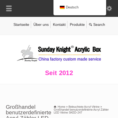
Deutsch
Startseite
Über uns
Kontakt
Produkte
Seit 2012
Großhandel
Home
»
Beleuchtete Acryl-Vitrine
»
Großhandel benutzerdefinierte Acryl Zähler
benutzerdefinierte
LED Vitrine SKED-247
Acryl Zähler LED