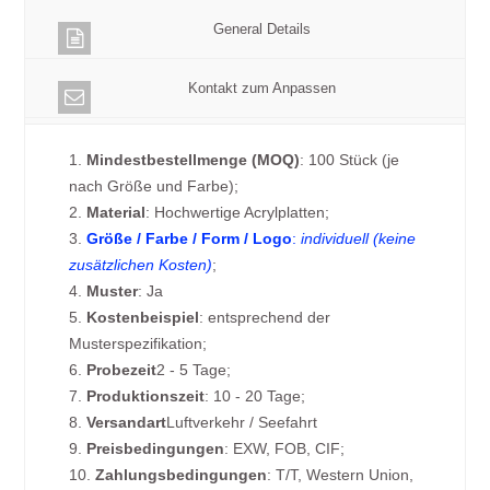
General Details
Kontakt zum Anpassen
1.
Mindestbestellmenge (MOQ)
: 100 Stück (je
nach Größe und Farbe);
2.
Material
: Hochwertige Acrylplatten;
3.
Größe / Farbe / Form / Logo
:
individuell (keine
zusätzlichen Kosten)
;
4.
Muster
: Ja
5.
Kostenbeispiel
: entsprechend der
Musterspezifikation;
6.
Probezeit
2 - 5 Tage;
7.
Produktionszeit
: 10 - 20 Tage;
8.
Versandart
Luftverkehr / Seefahrt
9.
Preisbedingungen
: EXW, FOB, CIF;
10.
Zahlungsbedingungen
: T/T, Western Union,