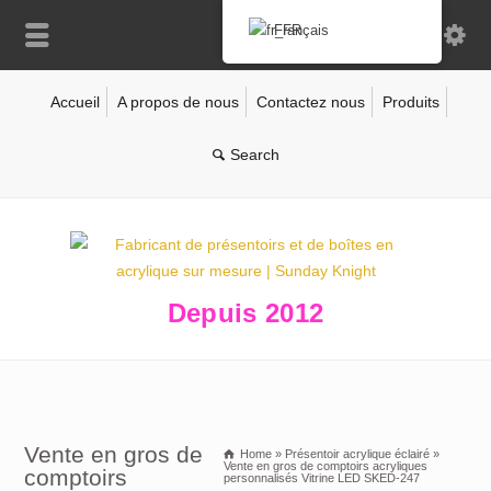
Français
Accueil
A propos de nous
Contactez nous
Produits
Depuis 2012
Vente en gros de
Home
»
Présentoir acrylique éclairé
»
Vente en gros de comptoirs acryliques
comptoirs
personnalisés Vitrine LED SKED-247