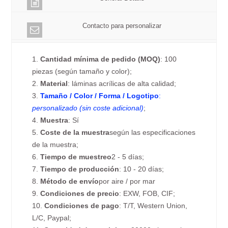
Contacto para personalizar
1.
Cantidad mínima de pedido (MOQ)
: 100
piezas (según tamaño y color);
2.
Material
: láminas acrílicas de alta calidad;
3.
Tamaño / Color / Forma / Logotipo
:
personalizado (sin coste adicional)
;
4.
Muestra
: Sí
5.
Coste de la muestra
según las especificaciones
de la muestra;
6.
Tiempo de muestreo
2 - 5 días;
7.
Tiempo de producción
: 10 - 20 días;
8.
Método de envío
por aire / por mar
9.
Condiciones de precio
: EXW, FOB, CIF;
10.
Condiciones de pago
: T/T, Western Union,
L/C, Paypal;