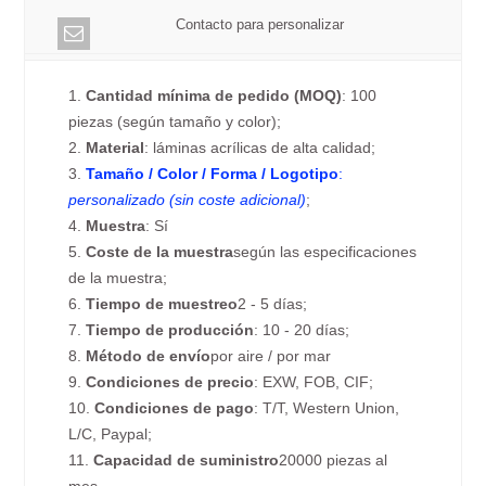
Contacto para personalizar
1.
Cantidad mínima de pedido (MOQ)
: 100
piezas (según tamaño y color);
2.
Material
: láminas acrílicas de alta calidad;
3.
Tamaño / Color / Forma / Logotipo
:
personalizado (sin coste adicional)
;
4.
Muestra
: Sí
5.
Coste de la muestra
según las especificaciones
de la muestra;
6.
Tiempo de muestreo
2 - 5 días;
7.
Tiempo de producción
: 10 - 20 días;
8.
Método de envío
por aire / por mar
9.
Condiciones de precio
: EXW, FOB, CIF;
10.
Condiciones de pago
: T/T, Western Union,
L/C, Paypal;
11.
Capacidad de suministro
20000 piezas al