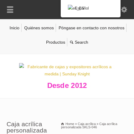
Español
Inicio
Quiénes somos
Póngase en contacto con nosotros
Productos
Desde 2012
Caja acrílica
Home
»
Caja acrílica
»
Caja acrílica
personalizada SKLS-046
personalizada