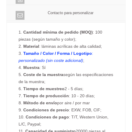
Contacto para personalizar
1.
Cantidad mínima de pedido (MOQ)
: 100
piezas (según tamaño y color);
2.
Material
: láminas acrílicas de alta calidad;
3.
Tamaño / Color / Forma / Logotipo
:
personalizado (sin coste adicional)
;
4.
Muestra
: Sí
5.
Coste de la muestra
según las especificaciones
de la muestra;
6.
Tiempo de muestreo
2 - 5 días;
7.
Tiempo de producción
: 10 - 20 días;
8.
Método de envío
por aire / por mar
9.
Condiciones de precio
: EXW, FOB, CIF;
10.
Condiciones de pago
: T/T, Western Union,
L/C, Paypal;
11.
Capacidad de suministro
20000 piezas al