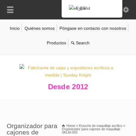
Español
Inicio
Quiénes somos
Póngase en contacto con nosotros
Productos
Desde 2012
Organizador para
Home
»
Estuche de maquillaje acrílico
»
Organizador para cajones de maquillaje
cajones de
SKLM-003