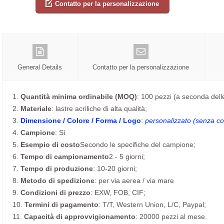
Contatto per la personalizzazione
General Details
Contatto per la personalizzazione
1.
Quantità minima ordinabile (MOQ)
: 100 pezzi (a seconda dell
2.
Materiale
: lastre acriliche di alta qualità;
3.
Dimensione / Colore / Forma / Logo
:
personalizzato (senza cos
4.
Campione
: Sì
5.
Esempio di costo
Secondo le specifiche del campione;
6.
Tempo di campionamento
2 - 5 giorni;
7.
Tempo di produzione
: 10-20 giorni;
8.
Metodo di spedizione
: per via aerea / via mare
9.
Condizioni di prezzo
: EXW, FOB, CIF;
10.
Termini di pagamento
: T/T, Western Union, L/C, Paypal;
11.
Capacità di approvvigionamento
: 20000 pezzi al mese.