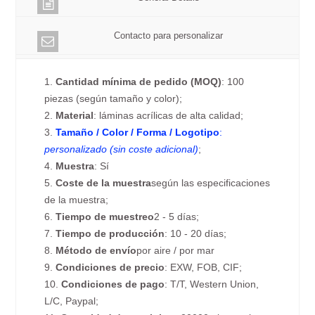
Contacto para personalizar
1.
Cantidad mínima de pedido (MOQ)
: 100
piezas (según tamaño y color);
2.
Material
: láminas acrílicas de alta calidad;
3.
Tamaño / Color / Forma / Logotipo
:
personalizado (sin coste adicional)
;
4.
Muestra
: Sí
5.
Coste de la muestra
según las especificaciones
de la muestra;
6.
Tiempo de muestreo
2 - 5 días;
7.
Tiempo de producción
: 10 - 20 días;
8.
Método de envío
por aire / por mar
9.
Condiciones de precio
: EXW, FOB, CIF;
10.
Condiciones de pago
: T/T, Western Union,
L/C, Paypal;