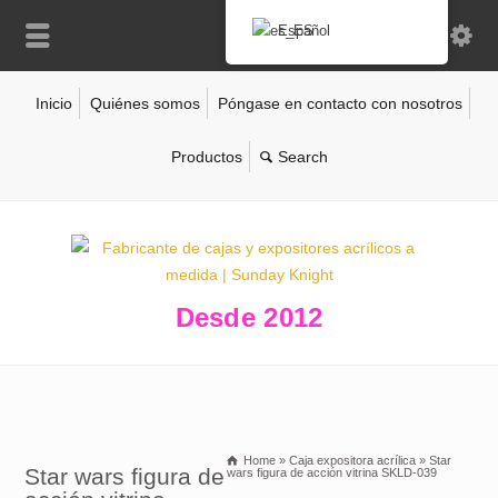
Español
Inicio
Quiénes somos
Póngase en contacto con nosotros
Productos
Desde 2012
Home
»
Caja expositora acrílica
»
Star
Star wars figura de
wars figura de acción vitrina SKLD-039