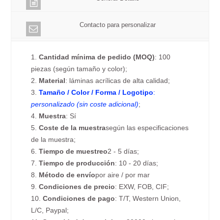
Contacto para personalizar
1.
Cantidad mínima de pedido (MOQ)
: 100
piezas (según tamaño y color);
2.
Material
: láminas acrílicas de alta calidad;
3.
Tamaño / Color / Forma / Logotipo
:
personalizado (sin coste adicional)
;
4.
Muestra
: Sí
5.
Coste de la muestra
según las especificaciones
de la muestra;
6.
Tiempo de muestreo
2 - 5 días;
7.
Tiempo de producción
: 10 - 20 días;
8.
Método de envío
por aire / por mar
9.
Condiciones de precio
: EXW, FOB, CIF;
10.
Condiciones de pago
: T/T, Western Union,
L/C, Paypal;