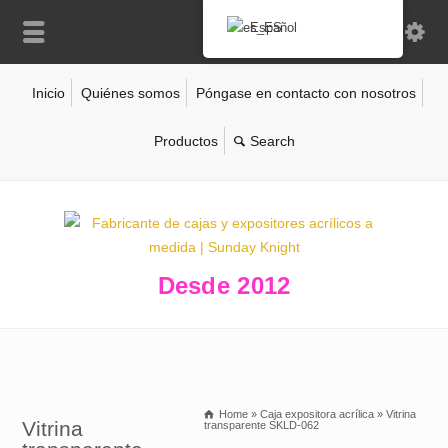
Español
Inicio
Quiénes somos
Póngase en contacto con nosotros
Productos
Desde 2012
Home
»
Caja expositora acrílica
»
Vitrina
Vitrina
transparente SKLD-062