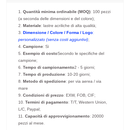
1.
Quantità minima ordinabile (MOQ)
: 100 pezzi
(a seconda delle dimensioni e del colore);
2.
Materiale
: lastre acriliche di alta qualità;
3.
Dimensione / Colore / Forma / Logo
:
personalizzato (senza costi aggiuntivi)
;
4.
Campione
: Sì
5.
Esempio di costo
Secondo le specifiche del
campione;
6.
Tempo di campionamento
2 - 5 giorni;
7.
Tempo di produzione
: 10-20 giorni;
8.
Metodo di spedizione
: per via aerea / via
mare
9.
Condizioni di prezzo
: EXW, FOB, CIF;
10.
Termini di pagamento
: T/T, Western Union,
L/C, Paypal;
11.
Capacità di approvvigionamento
: 20000
pezzi al mese.