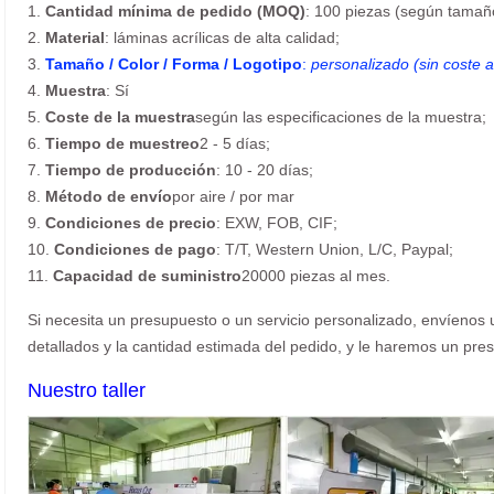
1.
Cantidad mínima de pedido (MOQ)
: 100 piezas (según tamaño
2.
Material
: láminas acrílicas de alta calidad;
3.
Tamaño / Color / Forma / Logotipo
:
personalizado (sin coste a
4.
Muestra
: Sí
5.
Coste de la muestra
según las especificaciones de la muestra;
6.
Tiempo de muestreo
2 - 5 días;
7.
Tiempo de producción
: 10 - 20 días;
8.
Método de envío
por aire / por mar
9.
Condiciones de precio
: EXW, FOB, CIF;
10.
Condiciones de pago
: T/T, Western Union, L/C, Paypal;
11.
Capacidad de suministro
20000 piezas al mes.
Si necesita un presupuesto o un servicio personalizado, envíenos u
detallados y la cantidad estimada del pedido, y le haremos un pres
Nuestro taller