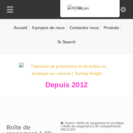
Français
Accueil
A propos de nous
Contactez nous
Produits
Depuis 2012
Home
»
Boîte de rangement en acrylique
Boîte de
»
Boîte de rangement à 30 compartiments
SKLS-024